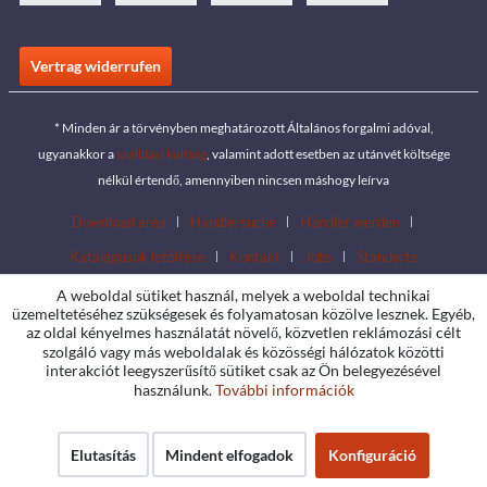
Vertrag widerrufen
* Minden ár a törvényben meghatározott Általános forgalmi adóval,
ugyanakkor a
szállítási költség
, valamint adott esetben az utánvét költsége
nélkül értendő, amennyiben nincsen máshogy leírva
Download area
Händlersuche
Händler werden
Katalógusok letöltése
Kontakt
Jobs
Standorte
A weboldal sütiket használ, melyek a weboldal technikai
üzemeltetéséhez szükségesek és folyamatosan közölve lesznek. Egyéb,
az oldal kényelmes használatát növelő, közvetlen reklámozási célt
szolgáló vagy más weboldalak és közösségi hálózatok közötti
interakciót leegyszerűsítő sütiket csak az Ön belegyezésével
használunk.
További információk
Elutasítás
Mindent elfogadok
Konfiguráció