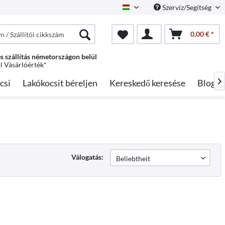
Szervíz/Segítség
Hungarian
0,00 € *
s szállítás németországon belül
ól Vásárlóérték*
csi
Lakókocsit béreljen
Kereskedő keresése
Blog

Válogatás: