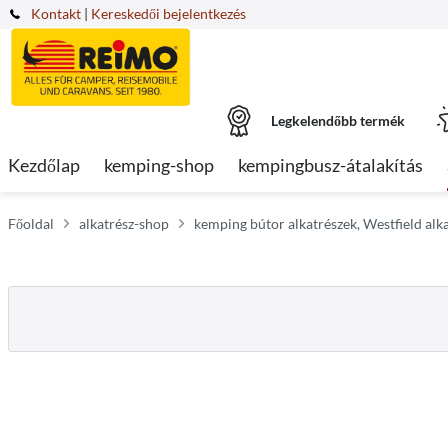
Kontakt
|
Kereskedői bejelentkezés
Legkelendőbb termék
Kezdőlap
kemping-shop
kempingbusz-átalakítás
Főoldal
alkatrész-shop
kemping bútor alkatrészek, Westfield alk