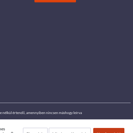
ége nélkül értendő, amennyiben nincsen máshogy leírva
mes