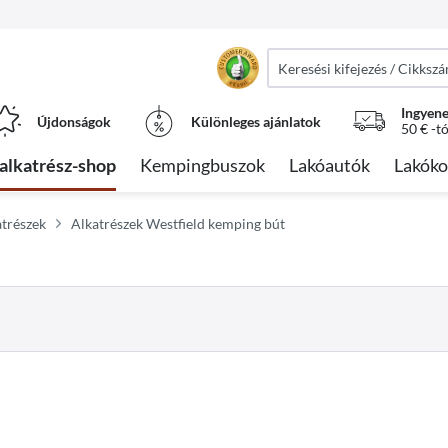
Ingyene
Újdonságok
Különleges ajánlatok
50 € -t
alkatrész-shop
Kempingbuszok
Lakóautók
Lakóko
atrészek
Alkatrészek Westfield kemping bút