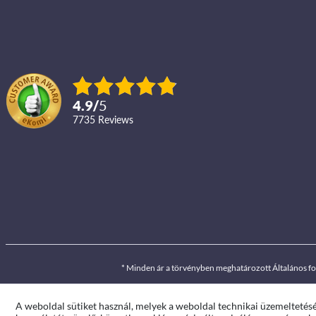
4.9
/
5
7735
reviews
* Minden ár a törvényben meghatározott Általános f
A weboldal sütiket használ, melyek a weboldal technikai üzemeltetés