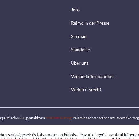
Jobs
Reimo in der Presse
Sitemap
Standorte
Über uns
Versandinformationen
Widerrufsrecht
orgalmi adóval, ugyanakkor a
szállítási költség
, valamint adott esetben az utánvét költs
éhez szükségesek és folyamatosan közölve lesznek. Egyéb, az oldal kényel