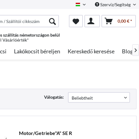
Szervíz/Segítség
Hungarian
0,00 € *
s szállítás németországon belül
ól Vásárlóérték*
csi
Lakókocsit béreljen
Kereskedő keresése
Blog

Válogatás:
Motor/Getriebe"A" SE R