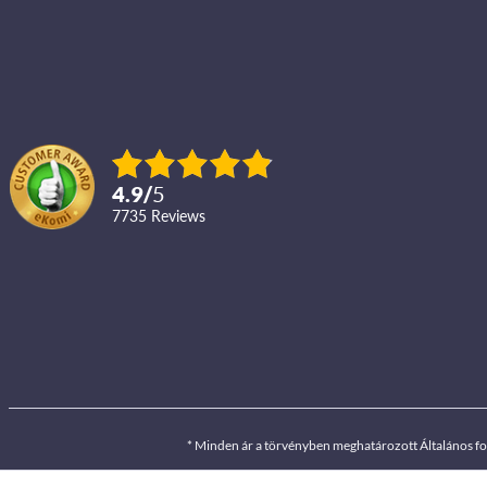
4.9
/
5
7735
reviews
* Minden ár a törvényben meghatározott Általános f