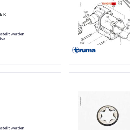
E R
estellt werden
lva
estellt werden