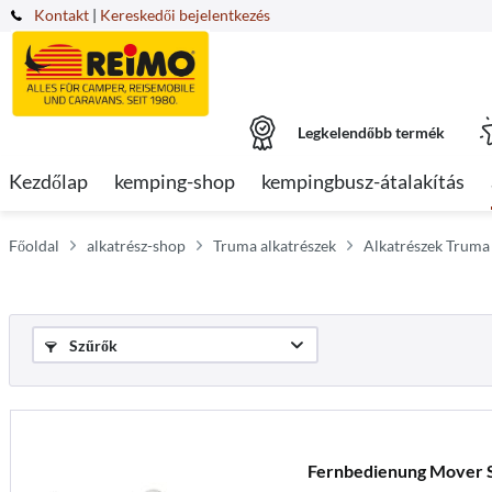
Kontakt
|
Kereskedői bejelentkezés
Legkelendőbb termék
Kezdőlap
kemping-shop
kempingbusz-átalakítás
Főoldal
alkatrész-shop
Truma alkatrészek
Alkatrészek Truma
Szűrők
Fernbedienung Mover 