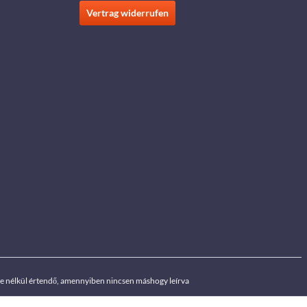
Vertrag widerrufen
ége nélkül értendő, amennyiben nincsen máshogy leírva