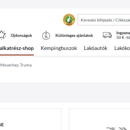
Ingyene
Újdonságok
Különleges ajánlatok
50 € -t
alkatrész-shop
Kempingbuszok
Lakóautók
Lakóko
 Moverhez, Truma
SE