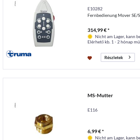
E10282
Fernbedienung Mover SE/S
314,99 € *
Nicht am Lager, kann b
Elérhető kb. 1 - 2 hónap mú
Részletek
MS-Mutter
E116
6,99 € *
Nicht am Lager, kann b