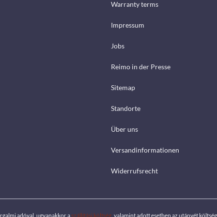
Warranty terms
Impressum
Jobs
Reimo in der Presse
Sitemap
Standorte
Über uns
Versandinformationen
Widerrufsrecht
orgalmi adóval, ugyanakkor a
szállítási költség
, valamint adott esetben az utánvét költs