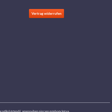
Vertrag widerrufen
ége nélkül értendő, amennyiben nincsen máshogy leírva