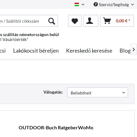
Szervíz/Segítség
Hungarian
0,00 € *
s szállítás németországon belül
ól Vásárlóérték*
csi
Lakókocsit béreljen
Kereskedő keresése
Blog

Válogatás:
OUTDOOR-Buch RatgeberWoMo