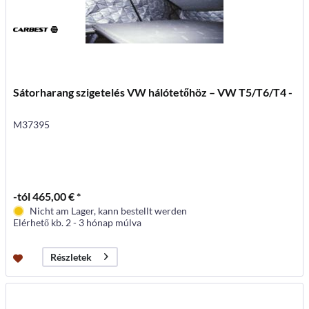
Sátorharang szigetelés VW hálótetőhöz – VW T5/T6/T4 -
M37395
-tól 465,00 € *
Nicht am Lager, kann bestellt werden
Elérhető kb. 2 - 3 hónap múlva
Részletek