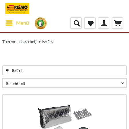
Menü
Thermo takaró bel}lre Isoflex
Szűrők