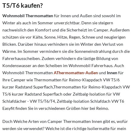
T5/T6 kaufen?
Wohnmobil Thermomatten
für Innen und Außen sind sowohl im
Winter als auch im Sommer unverzichtbar. Denn sie steigern
nachweislich den Komfort und die Sicherheizt im Camper. Außerdem
schützen sie vor Kälte, Sonne, Hitze, Regen, Schnee und neugierigen
Blicken. Darüber hinaus verhindern sie im Winter den Verlust von
Wärme. Im Sommer vermindern sie die Sonneneinstrahlung durch die
Fahrerhausscheiben. Zudem verhindern die lästige Bildung von
Kondenswasser an den Scheiben im Wohnmobil Fahrerhaus. Auch
Wohnmobil Thermomatten
AThermomatten-Außen
und
Innen
für
Ihre Camper wie Thermomatten für Reimo-Klappdach
VW T5/6
kurzer
Radstand Superflach
,Thermomatten für Reimo-Klappdach
VW
T5/6 kurzer Radstand Superflach
oder Zeltbalg-Isolation
für VW
Schlafdächer - VW T5/T6/T4, Zeltbalg-Isolation Schlafdach
VW T6
Easyfit
finden Sie in verschiedenen Größen hier bei Reimo.
Doch Welche Arten von Camper Thermomatten Innen gibt es, wofür
werden sie verwendet? Welche ist die richtige Isoliermatte für mein