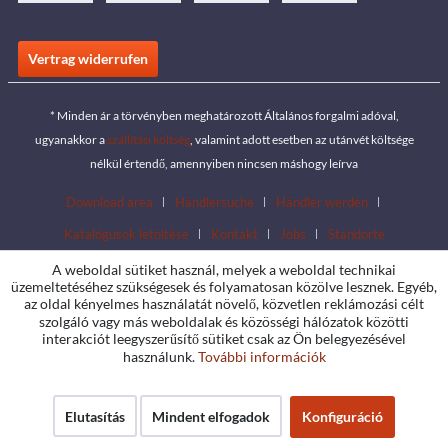
Vertrag widerrufen
* Minden ár a törvényben meghatározott Általános forgalmi adóval,
ugyanakkor a
szállítási költség
, valamint adott esetben az utánvét költsége
nélkül értendő, amennyiben nincsen máshogy leírva
Download area
Händlersuche
Händler werden
Katalógusok letöltése
Kontakt
Jobs
Standorte
A weboldal sütiket használ, melyek a weboldal technikai
üzemeltetéséhez szükségesek és folyamatosan közölve lesznek. Egyéb,
az oldal kényelmes használatát növelő, közvetlen reklámozási célt
szolgáló vagy más weboldalak és közösségi hálózatok közötti
interakciót leegyszerűsítő sütiket csak az Ön belegyezésével
használunk.
További információk
Elutasítás
Mindent elfogadok
Konfiguráció