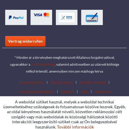
Vertrag widerrufen
* Minden ár a törvényben meghatározott Általános forgalmi adóval,
ugyanakkor a
szállítási költség
, valamint adott esetben az utánvét költsége
nélkül értendő, amennyiben nincsen máshogy leírva
Download area
Händlersuche
Händler werden
Katalógusok letöltése
Kontakt
Jobs
Standorte
A weboldal sütiket használ, melyek a weboldal technikai
üzemeltetéséhez szükségesek és folyamatosan közölve lesznek. Egyéb,
az oldal kényelmes használatát növelő, közvetlen reklámozási célt
szolgáló vagy más weboldalak és közösségi hálózatok közötti
interakciót leegyszerűsítő sütiket csak az Ön belegyezésével
használunk.
További információk