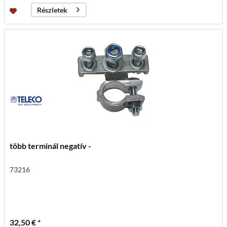
Részletek
több terminál negatív -
73216
32,50 € *