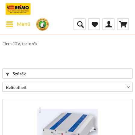
Menü
Elem 12V, tartozék
Szűrők