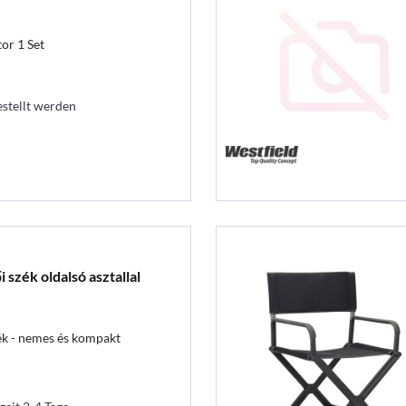
or 1 Set
estellt werden
 szék oldalsó asztallal
ék - nemes és kompakt