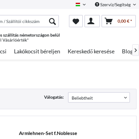
Szervíz/Segítség
Hungarian
0,00 € *
s szállítás németországon belül
ól Vásárlóérték*
csi
Lakókocsit béreljen
Kereskedő keresése
Blog

Válogatás:
Armlehnen-Set f.Noblesse