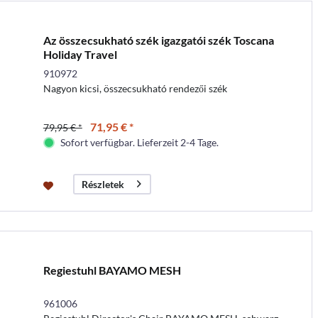
Az összecsukható szék igazgatói szék Toscana
Holiday Travel
910972
Nagyon kicsi, összecsukható rendezői szék
71,95 € *
79,95 € *
Sofort verfügbar. Lieferzeit 2-4 Tage.
Részletek
Regiestuhl BAYAMO MESH
961006