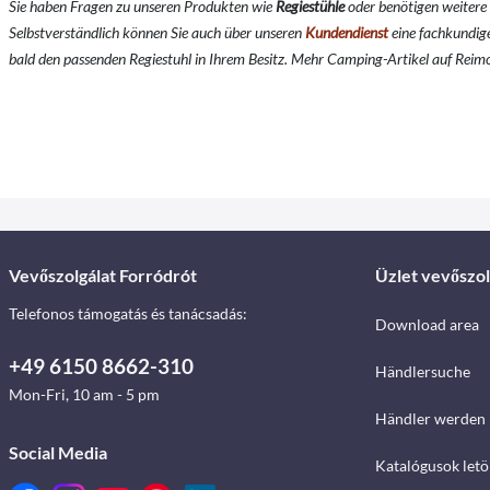
Sie haben Fragen zu unseren Produkten wie
Regiestühle
oder benötigen weitere
Selbstverständlich können Sie auch über unseren
Kundendienst
eine fachkundig
bald den passenden Regiestuhl in Ihrem Besitz. Mehr Camping-Artikel auf Reimo
Vevőszolgálat Forródrót
Üzlet vevőszol
Telefonos támogatás és tanácsadás:
Download area
+49 6150 8662-310
Händlersuche
Mon-Fri, 10 am - 5 pm
Händler werden
Social Media
Katalógusok letö