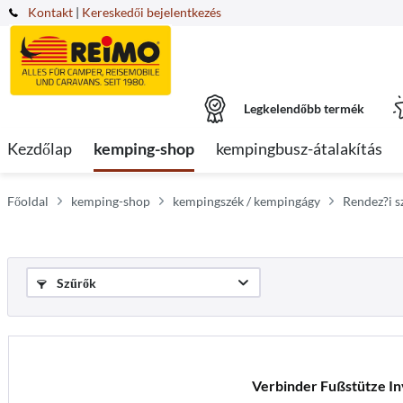
Kontakt
|
Kereskedői bejelentkezés
Legkelendőbb termék
Kezdőlap
kemping-shop
kempingbusz-átalakítás
Főoldal
kemping-shop
kempingszék / kempingágy
Rendez?i s
Szűrők
Verbinder Fußstütze I