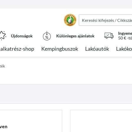
Ingyene
Újdonságok
Különleges ajánlatok
50 € -t
alkatrész-shop
Kempingbuszok
Lakóautók
Lakóko
zék
nven