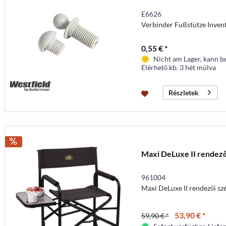
E6626
Verbinder Fußstütze Invent
0,55 € *
Nicht am Lager, kann b
Elérhető kb. 3 hét múlva
Részletek
Maxi DeLuxe II rendezői
961004
Maxi DeLuxe II rendezői sz
53,90 € *
59,90 € *