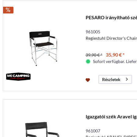
PESARO irányítható sz
961005
Regiestuhl Director's Chai
35,90 € *
39,90 € *
Sofort verfügbar. Liefer
Részletek
Igazgatói szék Aravel i
961007