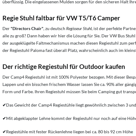
überflüssig. Die eingelassenen Mulden sorgen für den sicheren Halt Ihr
Regie Stuhl faltbar für VW T5/T6 Camper
Der
"Directors Chair"
, zu deutsch
Regisseur Stuhl
, ist der perfekte Part
alle zu groß? Dann haben wir hier die Lösung für Sie. Der
VW Bus Stuhl
der ausgeklügelte Faltmechanismus machen diesen Regiestuhl zum per
der Regiestuhl Paloma fast überall Platz, wahrscheinlich auch im klei
Der richtige Regiestuhl für Outdoor kaufen
Der Camp4 Regiestuhl ist mit 100% Polyester bezogen. Mit dieser Bespa
Lappen und ein bisschen frischem Wasser lassen Sie ca. 90% aller gäng
Form und Farbe. Ihren Regiestuhl müssen Sie beim Camping gut transpo
✔
Das Gewicht der Camp4 Regiestühle liegt gewöhnlich zwischen 3 und
✔
Mit abgeklappter Lehne kommt der Regiestuhl nur noch auf eine Hö
✔
Regiestühle mit fester Rückenlehne liegen bei ca. 80 bis 92 cm Höhe