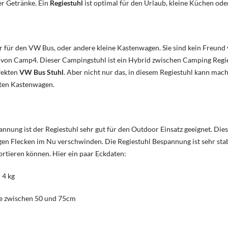
er Getränke. Ein
Regiestuhl
ist optimal für den Urlaub, kleine Küchen ode
ner für den VW Bus, oder andere kleine Kastenwagen. Sie sind kein Freun
von Camp4
. Dieser Campingstuhl ist ein Hybrid zwischen Camping Regi
fekten
VW Bus Stuhl
. Aber nicht nur das, in diesem Regiestuhl kann ma
nsten Kastenwagen.
nnung ist der Regiestuhl sehr gut für den Outdoor Einsatz geeignet. Die
igen Flecken im Nu verschwinden. Die Regiestuhl Bespannung ist sehr sta
rtieren können. Hier ein paar Eckdaten:
 4 kg
he zwischen 50 und 75cm