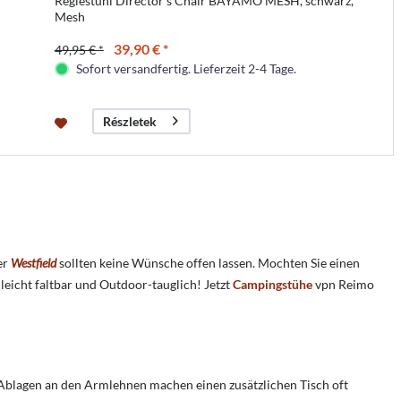
Regiestuhl Director's Chair BAYAMO MESH, schwarz,
Mesh
39,90 € *
49,95 € *
Sofort versandfertig. Lieferzeit 2-4 Tage.
Részletek
er
Westfield
sollten keine Wünsche offen lassen. Mochten Sie einen
eicht faltbar und Outdoor-tauglich! Jetzt
Campingstühe
vpn Reimo
Ablagen an den Armlehnen machen einen zusätzlichen Tisch oft