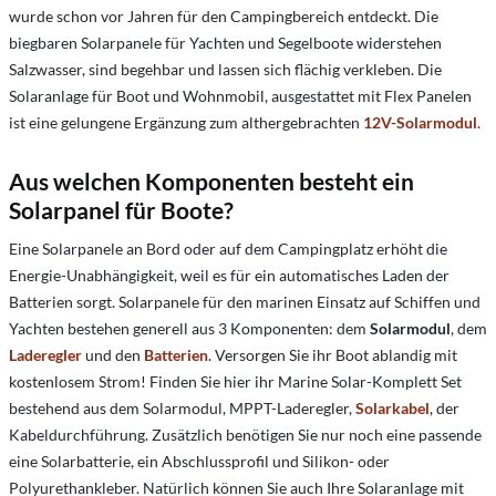
wurde schon vor Jahren für den Campingbereich entdeckt. Die
biegbaren Solarpanele für Yachten und Segelboote widerstehen
Salzwasser, sind begehbar und lassen sich flächig verkleben. Die
Solaranlage für Boot und Wohnmobil, ausgestattet mit Flex Panelen
ist eine gelungene Ergänzung zum althergebrachten
12V-Solarmodul
.
Aus welchen Komponenten besteht ein
Solarpanel für Boote?
Eine Solarpanele an Bord oder auf dem Campingplatz erhöht die
Energie-Unabhängigkeit, weil es für ein automatisches Laden der
Batterien sorgt. Solarpanele für den marinen Einsatz auf Schiffen und
Yachten
bestehen generell aus 3 Komponenten: dem
Solarmodul
, dem
Laderegler
und den
Batterien
.
Versorgen Sie ihr Boot ablandig mit
kostenlosem Strom! Finden Sie hier ihr Marine Solar-Komplett Set
bestehend aus dem Solarmodul, MPPT-Laderegler,
Solarkabel
, der
Kabeldurchführung. Zusätzlich benötigen Sie nur noch eine passende
eine Solarbatterie, ein Abschlussprofil und Silikon- oder
Polyurethankleber. Natürlich können Sie auch Ihre Solaranlage mit