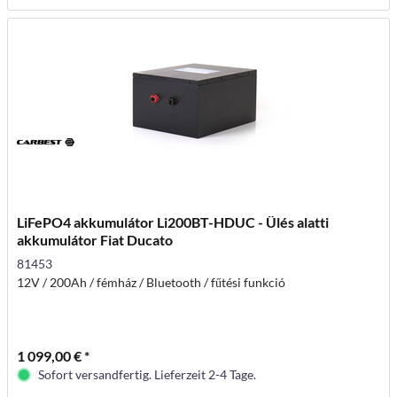
LiFePO4 akkumulátor Li200BT-HDUC - Ülés alatti
akkumulátor Fiat Ducato
81453
12V / 200Ah / fémház / Bluetooth / fűtési funkció
1 099,00 € *
Sofort versandfertig. Lieferzeit 2-4 Tage.