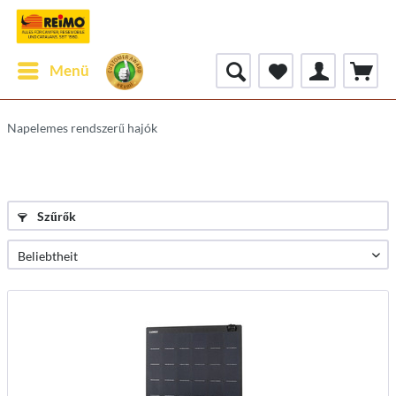
Menü
Napelemes rendszerű hajók
Szűrők