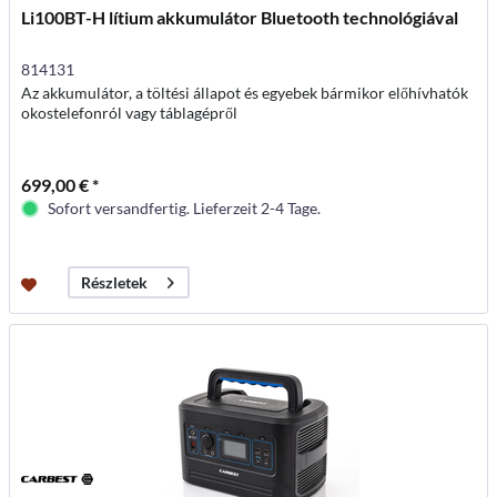
Li100BT-H lítium akkumulátor Bluetooth technológiával
814131
Az akkumulátor, a töltési állapot és egyebek bármikor előhívhatók
okostelefonról vagy táblagépről
699,00 € *
Sofort versandfertig. Lieferzeit 2-4 Tage.
Részletek