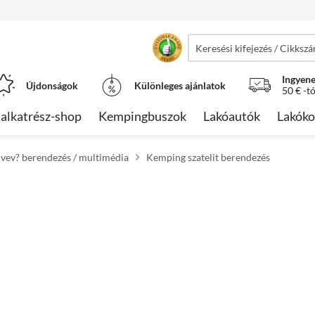
Ingyene
Újdonságok
Különleges ajánlatok
50 € -t
alkatrész-shop
Kempingbuszok
Lakóautók
Lakóko
dvev? berendezés / multimédia
Kemping szatelit berendezés