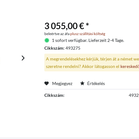
3 055,00 € *
beleértve az áfa
plusz szállítási költség
1 sofort verfügbar. Lieferzeit 2-4 Tage.
Cikkszám:
493275
A megrendelésekhez kérjük, térjen át a német we
szeretne rendelni? Akkor látogasson el
keresked
Megjegyez
Értékelés
Cikkszám:
4932