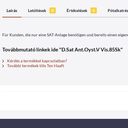
Leírás
Letöltések
0
Értékelések
0
Pótalkatré
Für Kunden, die nur eine SAT-Anlage benötigen und bereits einen eigene
Továbbmutató linkek ide "D.Sat Ant.Oyst.V Vis.85Sk"
Kérdés a termékkel kapcsolatban?
További termékek tőle Ten Haaft