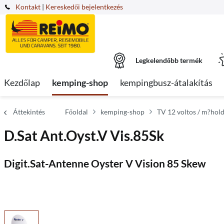
Kontakt
|
Kereskedői bejelentkezés
Legkelendőbb termék
Kezdőlap
kemping-shop
kempingbusz-átalakítás
Áttekintés
Főoldal
kemping-shop
TV 12 voltos / m?hol
D.Sat Ant.Oyst.V Vis.85Sk
Digit.Sat-Antenne Oyster V Vision 85 Skew