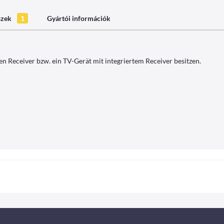
szek
1
Gyártói információk
n Receiver bzw. ein TV-Gerät mit integriertem Receiver besitzen.