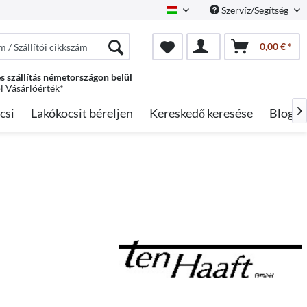
Szervíz/Segítség
Hungarian
0,00 € *
s szállítás németországon belül
ól Vásárlóérték*
csi
Lakókocsit béreljen
Kereskedő keresése
Blog
