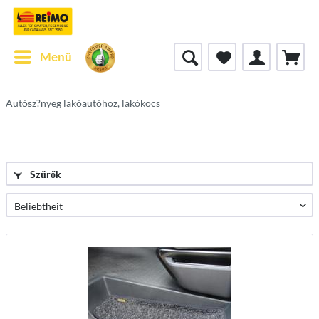
Menü
Autósz?nyeg lakóautóhoz, lakókocs
Szűrők