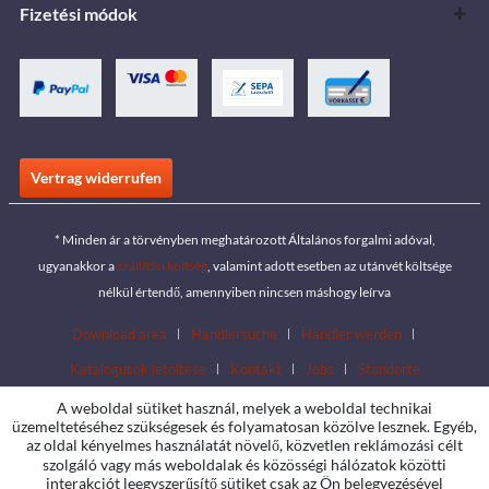
Fizetési módok
Vertrag widerrufen
* Minden ár a törvényben meghatározott Általános forgalmi adóval,
ugyanakkor a
szállítási költség
, valamint adott esetben az utánvét költsége
nélkül értendő, amennyiben nincsen máshogy leírva
Download area
Händlersuche
Händler werden
Katalógusok letöltése
Kontakt
Jobs
Standorte
A weboldal sütiket használ, melyek a weboldal technikai
üzemeltetéséhez szükségesek és folyamatosan közölve lesznek. Egyéb,
az oldal kényelmes használatát növelő, közvetlen reklámozási célt
szolgáló vagy más weboldalak és közösségi hálózatok közötti
interakciót leegyszerűsítő sütiket csak az Ön belegyezésével