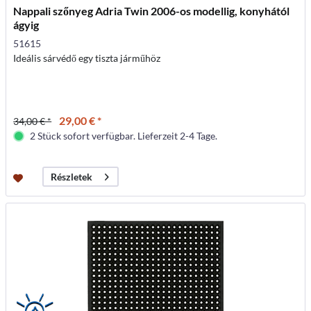
Nappali szőnyeg Adria Twin 2006-os modellig, konyhától
ágyig
51615
Ideális sárvédő egy tiszta járműhöz
29,00 € *
34,00 € *
2 Stück sofort verfügbar. Lieferzeit 2-4 Tage.
Részletek