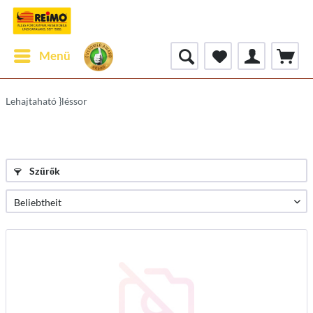
Menü
Lehajtaható }léssor
Szűrők