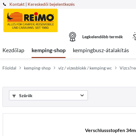
Kontakt
|
Kereskedői bejelentkezés
Legkelendőbb termék
Kezdőlap
kemping-shop
kempingbusz-átalakítás
Főoldal
kemping-shop
víz / vizesblokk / kemping wc
Vízcs?r
Szűrők
Verschlussstopfen 34