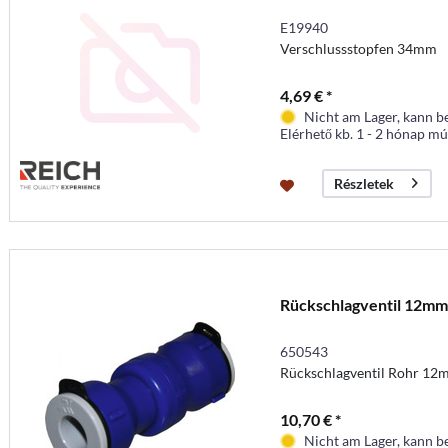
E19940
Verschlussstopfen 34mm
4,69 € *
Nicht am Lager, kann b
Elérhető kb. 1 - 2 hónap mú
Részletek
Rückschlagventil 12mm
650543
Rückschlagventil Rohr 12
10,70 € *
Nicht am Lager, kann b