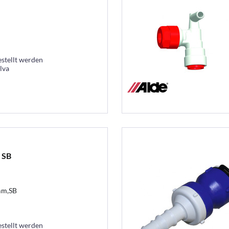
estellt werden
lva
 SB
mm,SB
estellt werden