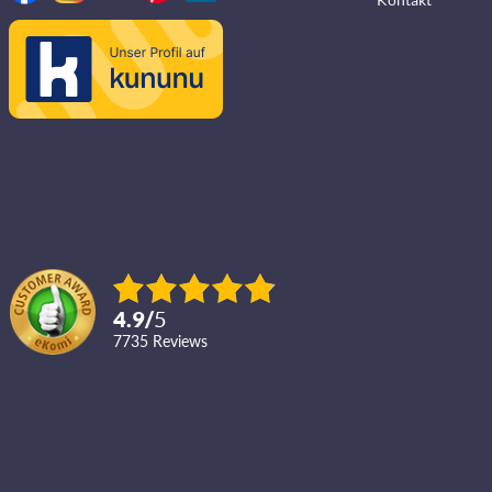
4.9
/
5
7735
reviews