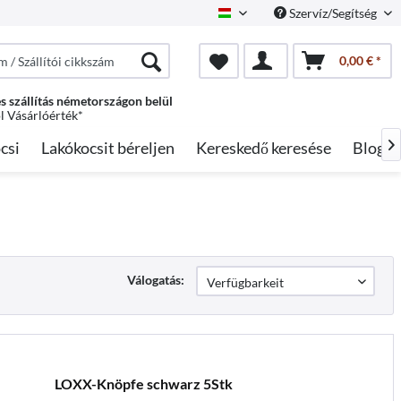
Szervíz/Segítség
Hungarian
0,00 € *
s szállítás németországon belül
ól Vásárlóérték*
csi
Lakókocsit béreljen
Kereskedő keresése
Blog

Válogatás:
LOXX-Knöpfe schwarz 5Stk