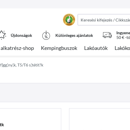
Ingyene
Újdonságok
Különleges ajánlatok
50 € -t
alkatrész-shop
Kempingbuszok
Lakóautók
Lakóko
f}gg¦ny¦k, T5/T6 s¦tétít?k
tk