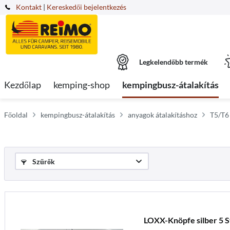
Kontakt
|
Kereskedői bejelentkezés
Legkelendőbb termék
Kezdőlap
kemping-shop
kempingbusz-átalakítás
Főoldal
kempingbusz-átalakítás
anyagok átalakításhoz
T5/T6 
Szűrők
LOXX-Knöpfe silber 5 S