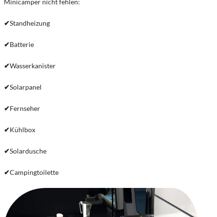
Minicamper nicht fehlen:
✔
Standheizung
✔
Batterie
✔
Wasserkanister
✔
Solarpanel
✔
Fernseher
✔
Kühlbox
✔
Solardusche
✔
Campingtoilette