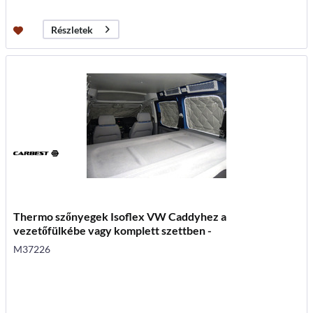
Részletek
Thermo szőnyegek Isoflex VW Caddyhez a
vezetőfülkébe vagy komplett szettben -
M37226