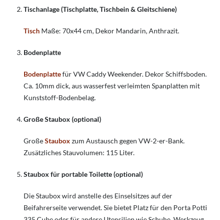
Tischanlage (Tischplatte, Tischbein & Gleitschiene)
Tisch
Maße: 70x44 cm, Dekor Mandarin, Anthrazit.
Bodenplatte
Bodenplatte
für VW Caddy Weekender. Dekor Schiffsboden.
Ca. 10mm dick, aus wasserfest verleimten Spanplatten mit
Kunststoff-Bodenbelag.
Große Staubox (optional)
Große
Staubox
zum Austausch gegen VW-2-er-Bank.
Zusätzliches Stauvolumen: 115 Liter.
Staubox für portable Toilette (optional)
Die Staubox wird anstelle des Einselsitzes auf der
Beifahrerseite verwendet. Sie bietet Platz für den Porta Potti
335 Cube oder für andere Utensilien wie Schuhe, Werkzeug