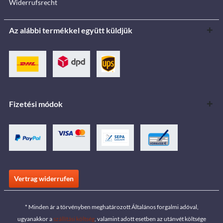
Widerrufsrecht
Az alábbi termékkel együtt küldjük
Fizetési módok
Vertrag widerrufen
* Minden ár a törvényben meghatározott Általános forgalmi adóval,
ugyanakkor a
szállítási költség
, valamint adott esetben az utánvét költsége