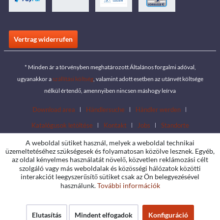
Vertrag widerrufen
* Minden ár a törvényben meghatározott Általános forgalmi adóval,
ugyanakkor a
szállítási költség
, valamint adott esetben az utánvét költsége
nélkül értendő, amennyiben nincsen máshogy leírva
Download area
Händlersuche
Händler werden
Katalógusok letöltése
Kontakt
Jobs
Standorte
A weboldal sütiket használ, melyek a weboldal technikai
üzemeltetéséhez szükségesek és folyamatosan közölve lesznek. Egyéb,
az oldal kényelmes használatát növelő, közvetlen reklámozási célt
szolgáló vagy más weboldalak és közösségi hálózatok közötti
interakciót leegyszerűsítő sütiket csak az Ön belegyezésével
használunk.
További információk
Elutasítás
Mindent elfogadok
Konfiguráció