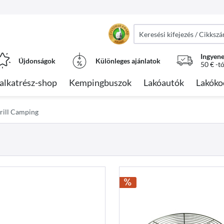
Ingyene
Újdonságok
Különleges ajánlatok
50 € -t
alkatrész-shop
Kempingbuszok
Lakóautók
Lakóko
grill Camping