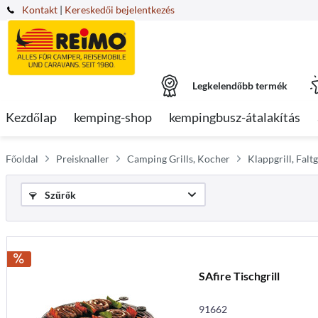
Kontakt
|
Kereskedői bejelentkezés
Legkelendőbb termék
Kezdőlap
kemping-shop
kempingbusz-átalakítás
Főoldal
Preisknaller
Camping Grills, Kocher
Klappgrill, Falt
Szűrők
SAfire Tischgrill
91662