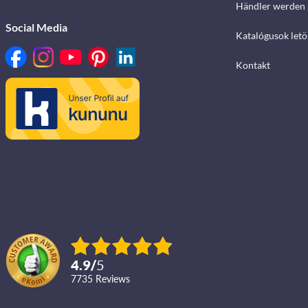
Händler werden
Social Media
Katalógusok letö
Kontakt
4.9
/
5
7735
reviews