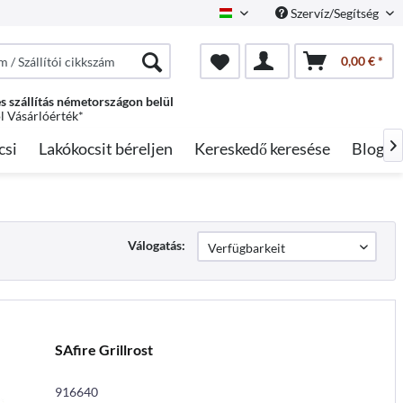
Szervíz/Segítség
Hungarian
0,00 € *
s szállítás németországon belül
ól Vásárlóérték*
csi
Lakókocsit béreljen
Kereskedő keresése
Blog

Válogatás:
SAfire Grillrost
916640