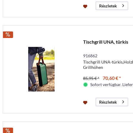
Részletek
Tischgrill UNA, türkis
916862
Tischgrill UNA-türkis,Hol
Grillhöhen
70,60 € *
85,95 € *
Sofort verfügbar. Liefer
Részletek