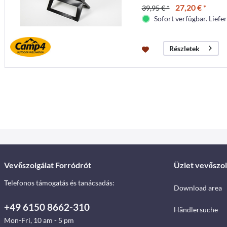
27,20 € *
39,95 € *
Sofort verfügbar. Liefer
Részletek
Vevőszolgálat Forródrót
Üzlet vevőszol
Telefonos támogatás és tanácsadás:
Download area
+49 6150 8662-310
Händlersuche
Mon-Fri, 10 am - 5 pm