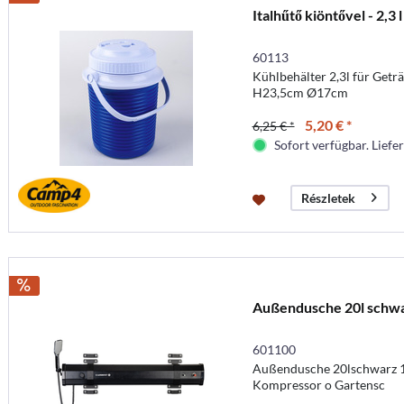
Italhűtő kiöntővel - 2,3 l
60113
Kühlbehälter 2,3l für Getr
H23,5cm Ø17cm
5,20 € *
6,25 € *
Sofort verfügbar. Liefer
Részletek
Außendusche 20l schw
601100
Außendusche 20lschwarz 1
Kompressor o Gartensc