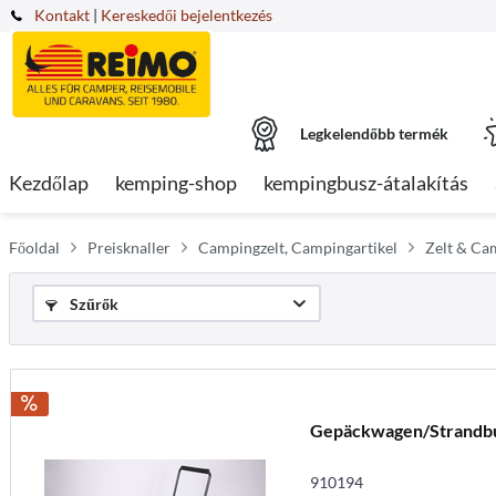
Kontakt
|
Kereskedői bejelentkezés
Legkelendőbb termék
Kezdőlap
kemping-shop
kempingbusz-átalakítás
Főoldal
Preisknaller
Campingzelt, Campingartikel
Zelt & Ca
Szűrők
Gepäckwagen/Strandb
910194