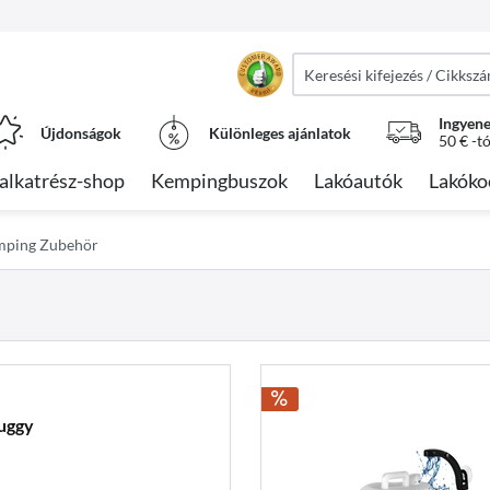
Ingyene
Újdonságok
Különleges ajánlatok
50 € -t
alkatrész-shop
Kempingbuszok
Lakóautók
Lakóko
mping Zubehör
uggy