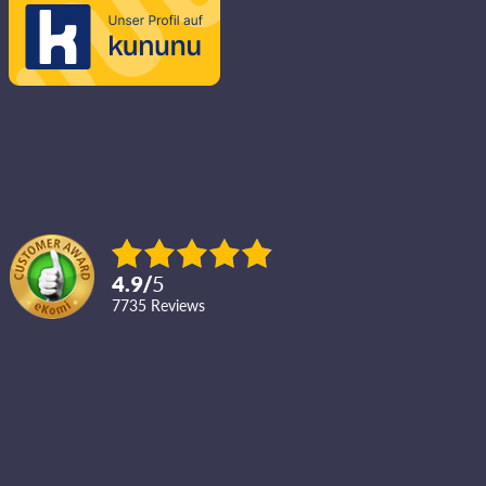
4.9
/
5
7735
reviews