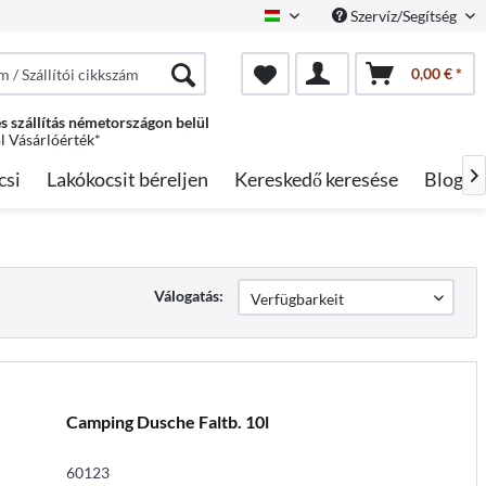
Szervíz/Segítség
Hungarian
0,00 € *
s szállítás németországon belül
ól Vásárlóérték*
csi
Lakókocsit béreljen
Kereskedő keresése
Blog

Válogatás:
Camping Dusche Faltb. 10l
60123