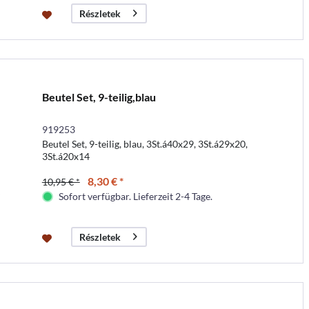
Részletek
Beutel Set, 9-teilig,blau
919253
Beutel Set, 9-teilig, blau, 3St.á40x29, 3St.á29x20,
3St.á20x14
8,30 € *
10,95 € *
Sofort verfügbar. Lieferzeit 2-4 Tage.
Részletek