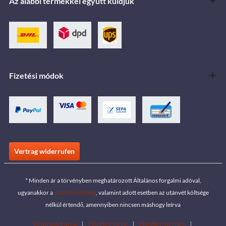
Az alábbi termékkel együtt küldjük
Fizetési módok
Vertrag widerrufen
* Minden ár a törvényben meghatározott Általános forgalmi adóval,
ugyanakkor a
szállítási költség
, valamint adott esetben az utánvét költsége
nélkül értendő, amennyiben nincsen máshogy leírva
Download area
Händlersuche
Händler werden