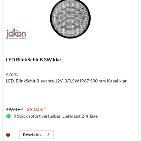
LED BlinkSchluß 3W klar
47643
LED-BlinkSchlußleuchte 12V, 3/0,5W IP67 500 mm Kabel klar
39,00 € *
49,90 € *
9 Stück sofort verfügbar. Lieferzeit 2-4 Tage.
Részletek