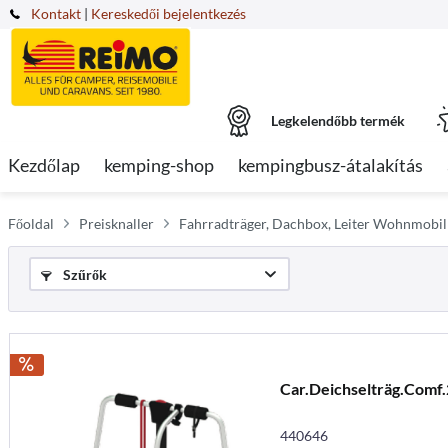
Kontakt
|
Kereskedői bejelentkezés
Legkelendőbb termék
Kezdőlap
kemping-shop
kempingbusz-átalakítás
Főoldal
Preisknaller
Fahrradträger, Dachbox, Leiter Wohnmobil
Szűrők
Car.Deichselträg.Comf
440646