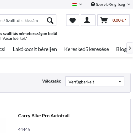
Szervíz/Segítség
Hungarian
0,00 € *
s szállítás németországon belül
ól Vásárlóérték*
csi
Lakókocsit béreljen
Kereskedő keresése
Blog

Válogatás:
Carry Bike Pro Autotrail
44445