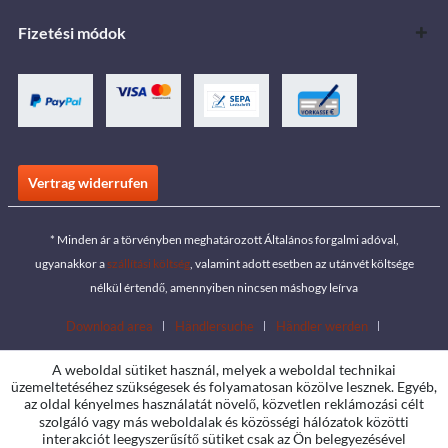
Fizetési módok
Vertrag widerrufen
* Minden ár a törvényben meghatározott Általános forgalmi adóval,
ugyanakkor a
szállítási költség
, valamint adott esetben az utánvét költsége
nélkül értendő, amennyiben nincsen máshogy leírva
Download area
Händlersuche
Händler werden
Katalógusok letöltése
Kontakt
Jobs
Standorte
A weboldal sütiket használ, melyek a weboldal technikai
üzemeltetéséhez szükségesek és folyamatosan közölve lesznek. Egyéb,
az oldal kényelmes használatát növelő, közvetlen reklámozási célt
szolgáló vagy más weboldalak és közösségi hálózatok közötti
interakciót leegyszerűsítő sütiket csak az Ön belegyezésével