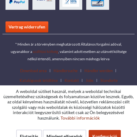
Vertrag widerrufen
* Minden ár a törvényben meghatározott Általános forgalmi adóval,
ugyanakkor a
szállítási költség
, valamint adott esetben az utánvét költsége
nélkül értendő, amennyiben nincsen máshogy leírva
Download area
Händlersuche
Händler werden
Katalógusok letöltése
Kontakt
Jobs
Standorte
A weboldal sütiket használ, melyek a weboldal technikai
üzemeltetéséhez szükségesek és folyamatosan közölve lesznek. Egyéb,
az oldal kényelmes használatát növelő, közvetlen reklámozási célt
szolgáló vagy más weboldalak és közösségi hálózatok közötti
interakciót leegyszerűsítő sütiket csak az Ön belegyezésével
használunk.
További információk
Elutasítás
Mindent elfogadok
Konfiguráció