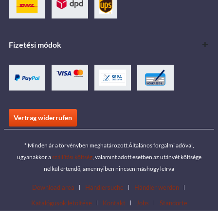
Fizetési módok
Vertrag widerrufen
* Minden ár a törvényben meghatározott Általános forgalmi adóval,
ugyanakkor a
szállítási költség
, valamint adott esetben az utánvét költsége
nélkül értendő, amennyiben nincsen máshogy leírva
Download area
Händlersuche
Händler werden
Katalógusok letöltése
Kontakt
Jobs
Standorte