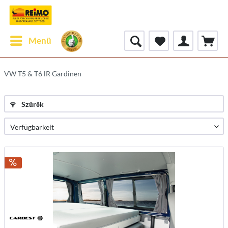
Menü
VW T5 & T6 lR Gardinen
Szűrők