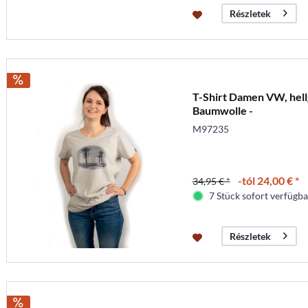
Részletek
T-Shirt Damen VW, hel
Baumwolle -
M97235
-tól 24,00 € *
34,95 € *
7 Stück sofort verfügbar
Részletek