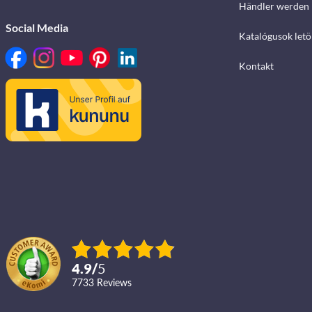
Händler werden
Social Media
Katalógusok letö
Kontakt
4.9
/
5
7733
reviews