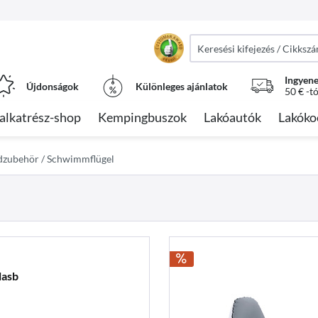
Ingyene
Újdonságok
Különleges ajánlatok
50 € -t
alkatrész-shop
Kempingbuszok
Lakóautók
Lakóko
dzubehör / Schwimmflügel
lasb