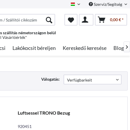
Szervíz/Segítség
Hungarian
0,00 € *
s szállítás németországon belül
ól Vásárlóérték*
csi
Lakókocsit béreljen
Kereskedő keresése
Blog

Válogatás:
Luftsessel TRONO Bezug
920451