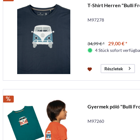
T-Shirt Herren "Bulli 
M97278
29,00 € *
34,99 € *
4 Stück sofort verfügbar
Részletek
Gyermek póló "Bulli Fr
M97260