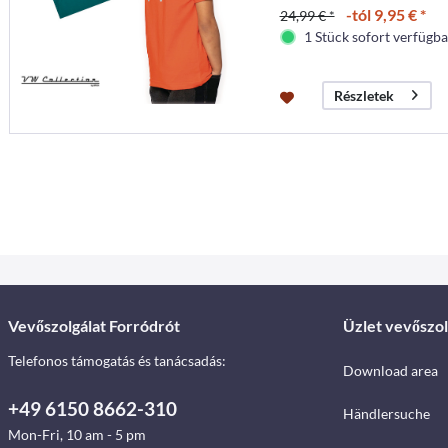
-tól 9,95 € *
24,99 € *
1 Stück sofort verfügbar
Részletek
Vevőszolgálat Forródrót
Üzlet vevőszol
Telefonos támogatás és tanácsadás:
Download area
+49 6150 8662-310
Händlersuche
Mon-Fri, 10 am - 5 pm