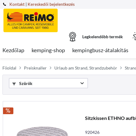
Kontakt
|
Kereskedői bejelentkezés
Legkelendőbb termék
Kezdőlap
kemping-shop
kempingbusz-átalakítás
Főoldal
Preisknaller
Urlaub am Strand, Strandzubehör
Stran
Szűrők
Sitzkissen ETHNO aufb
920426