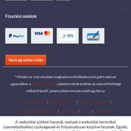
Fizetési módok
Vertrag widerrufen
* Minden ár a törvényben meghatározott Általános forgalmi adóval,
ugyanakkor a
szállítási költség
, valamint adott esetben az utánvét költsége
nélkül értendő, amennyiben nincsen máshogy leírva
Download area
Händlersuche
Händler werden
Katalógusok letöltése
Kontakt
Jobs
Standorte
A weboldal sütiket használ, melyek a weboldal technikai
üzemeltetéséhez szükségesek és folyamatosan közölve lesznek. Egyéb,