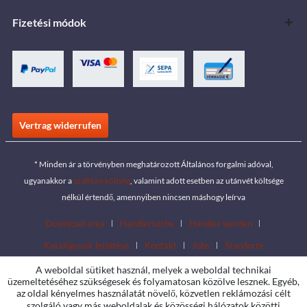
Fizetési módok
Vertrag widerrufen
* Minden ár a törvényben meghatározott Általános forgalmi adóval,
ugyanakkor a
szállítási költség
, valamint adott esetben az utánvét költsége
nélkül értendő, amennyiben nincsen máshogy leírva
Download area
Händlersuche
Händler werden
Katalógusok letöltése
Kontakt
Jobs
Standorte
A weboldal sütiket használ, melyek a weboldal technikai
üzemeltetéséhez szükségesek és folyamatosan közölve lesznek. Egyéb,
az oldal kényelmes használatát növelő, közvetlen reklámozási célt
szolgáló vagy más weboldalak és közösségi hálózatok közötti