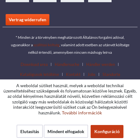
Vertrag widerrufen
* Minden ár a törvényben meghatározott Általános forgalmi adóval,
ugyanakkor a
szállítási költség
, valamint adott esetben az utánvét költsége
nélkül értendő, amennyiben nincsen máshogy leírva
Download area
Händlersuche
Händler werden
Katalógusok letöltése
Kontakt
Jobs
Standorte
A weboldal sütiket használ, melyek a weboldal technikai
üzemeltetéséhez szükségesek és folyamatosan közölve lesznek. Egyéb,
az oldal kényelmes használatát növelő, közvetlen reklámozási célt
szolgáló vagy más weboldalak és közösségi hálózatok közötti
interakciót leegyszerűsítő sütiket csak az Ön belegyezésével
használunk.
További információk
Elutasítás
Mindent elfogadok
Konfiguráció