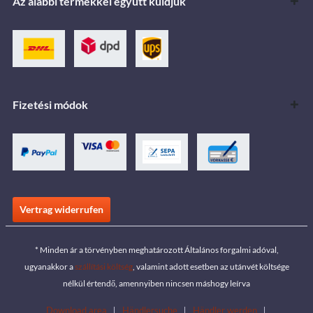
Az alábbi termékkel együtt küldjük
Fizetési módok
Vertrag widerrufen
* Minden ár a törvényben meghatározott Általános forgalmi adóval,
ugyanakkor a
szállítási költség
, valamint adott esetben az utánvét költsége
nélkül értendő, amennyiben nincsen máshogy leírva
Download area
Händlersuche
Händler werden