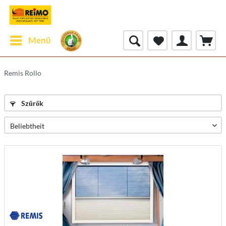
Menü
Remis Rollo
Szűrők