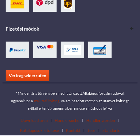
Fizetési módok
Vertrag widerrufen
* Minden ár a törvényben meghatározott Általános forgalmi adóval,
ugyanakkor a
szállítási költség
, valamint adott esetben az utánvét költsége
nélkül értendő, amennyiben nincsen máshogy leírva
Download area
Händlersuche
Händler werden
Katalógusok letöltése
Kontakt
Jobs
Standorte