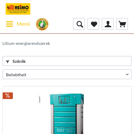
Menü
Lítium-energiarendszerek
Szűrők