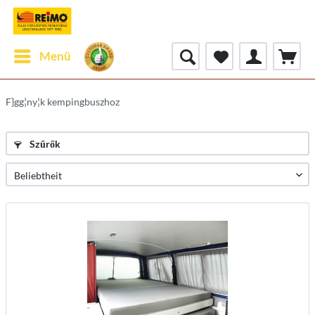
Menü
F}gg¦ny¦k kempingbuszhoz
Szűrők