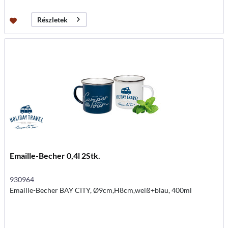
Részletek
Emaille-Becher 0,4l 2Stk.
930964
Emaille-Becher BAY CITY, Ø9cm,H8cm,weiß+blau, 400ml