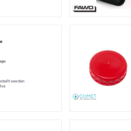
ge
age
estellt werden
lva