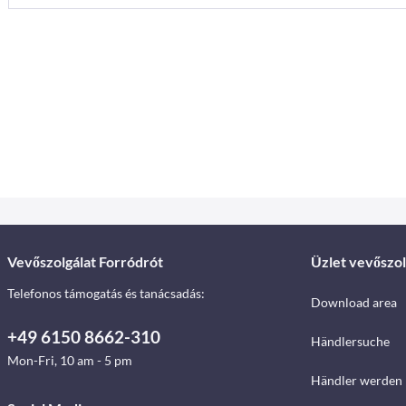
Vevőszolgálat Forródrót
Üzlet vevőszol
Telefonos támogatás és tanácsadás:
Download area
+49 6150 8662-310
Händlersuche
Mon-Fri, 10 am - 5 pm
Händler werden