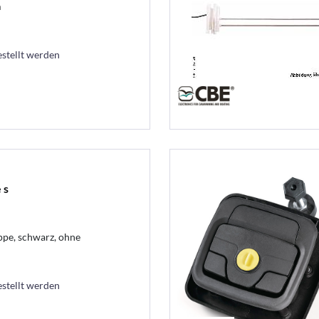
m
estellt werden
 s
ppe, schwarz, ohne
estellt werden