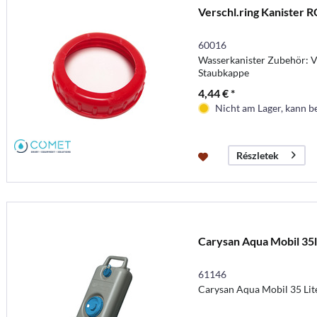
Verschl.ring Kanister 
60016
Wasserkanister Zubehör: V
Staubkappe
4,44 € *
Nicht am Lager, kann b
Részletek
Carysan Aqua Mobil 35l
61146
Carysan Aqua Mobil 35 Lit