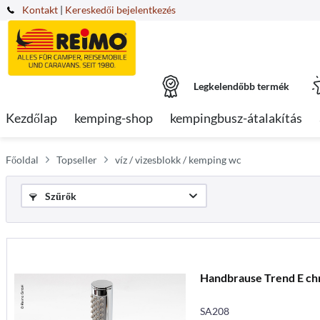
Kontakt
|
Kereskedői bejelentkezés
Legkelendőbb termék
Kezdőlap
kemping-shop
kempingbusz-átalakítás
Főoldal
Topseller
víz / vizesblokk / kemping wc
Szűrők
Handbrause Trend E c
SA208