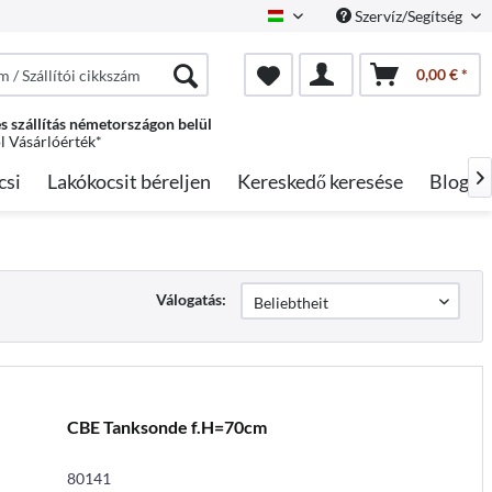
Szervíz/Segítség
Hungarian
0,00 € *
s szállítás németországon belül
ól Vásárlóérték*
csi
Lakókocsit béreljen
Kereskedő keresése
Blog

Válogatás:
CBE Tanksonde f.H=70cm
80141