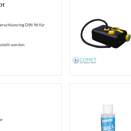
ROT
erschlussring DIN 96 für
estellt werden
er