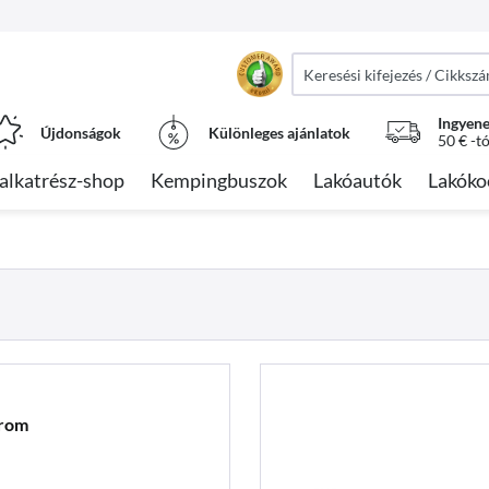
Ingyene
Újdonságok
Különleges ajánlatok
50 € -t
alkatrész-shop
Kempingbuszok
Lakóautók
Lakóko
hrom