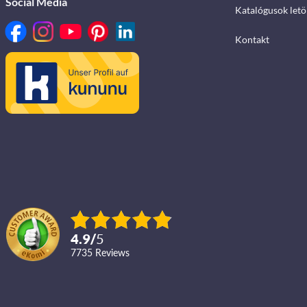
Social Media
Katalógusok letö
Kontakt
4.9
/
5
7735
reviews