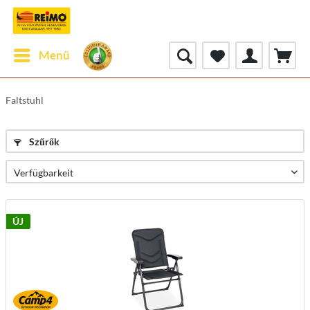
Menü
Faltstuhl
Szűrők
ÚJ