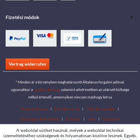
Fizetési módok
Vertrag widerrufen
* Minden ár a törvényben meghatározott Általános forgalmi adóval,
ugyanakkor a
szállítási költség
, valamint adott esetben az utánvét költsége
nélkül értendő, amennyiben nincsen máshogy leírva
Download area
Händlersuche
Händler werden
Katalógusok letöltése
Kontakt
Jobs
Standorte
A weboldal sütiket használ, melyek a weboldal technikai
üzemeltetéséhez szükségesek és folyamatosan közölve lesznek. Egyéb,