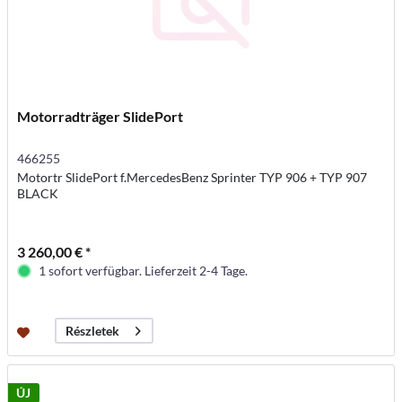
Motorradträger SlidePort
466255
Motortr SlidePort f.MercedesBenz Sprinter TYP 906 + TYP 907
BLACK
3 260,00 € *
1 sofort verfügbar. Lieferzeit 2-4 Tage.
Részletek
ÚJ