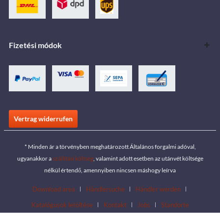
Fizetési módok
Vertrag widerrufen
* Minden ár a törvényben meghatározott Általános forgalmi adóval,
ugyanakkor a
szállítási költség
, valamint adott esetben az utánvét költsége
nélkül értendő, amennyiben nincsen máshogy leírva
Download area
Händlersuche
Händler werden
Katalógusok letöltése
Kontakt
Jobs
Standorte