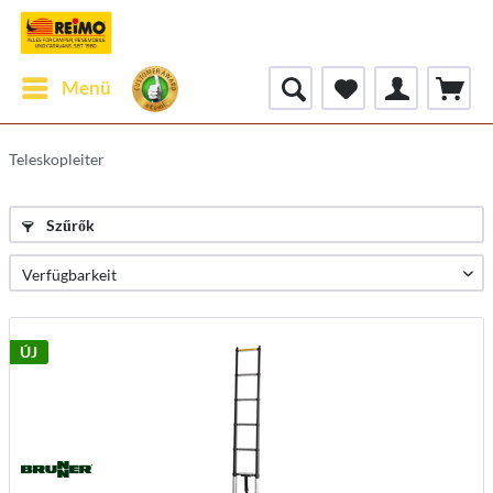
Menü
Teleskopleiter
Szűrők
ÚJ