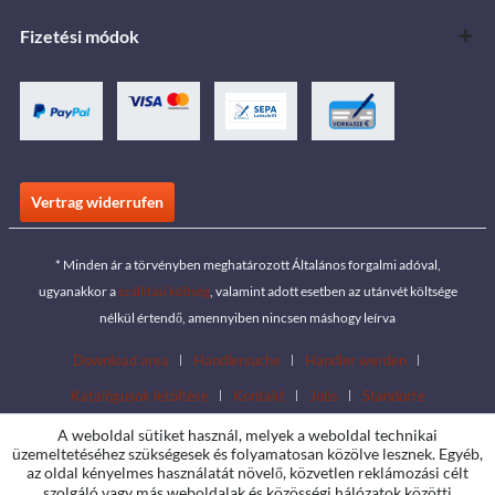
Fizetési módok
Vertrag widerrufen
* Minden ár a törvényben meghatározott Általános forgalmi adóval,
ugyanakkor a
szállítási költség
, valamint adott esetben az utánvét költsége
nélkül értendő, amennyiben nincsen máshogy leírva
Download area
Händlersuche
Händler werden
Katalógusok letöltése
Kontakt
Jobs
Standorte
A weboldal sütiket használ, melyek a weboldal technikai
üzemeltetéséhez szükségesek és folyamatosan közölve lesznek. Egyéb,
az oldal kényelmes használatát növelő, közvetlen reklámozási célt
szolgáló vagy más weboldalak és közösségi hálózatok közötti