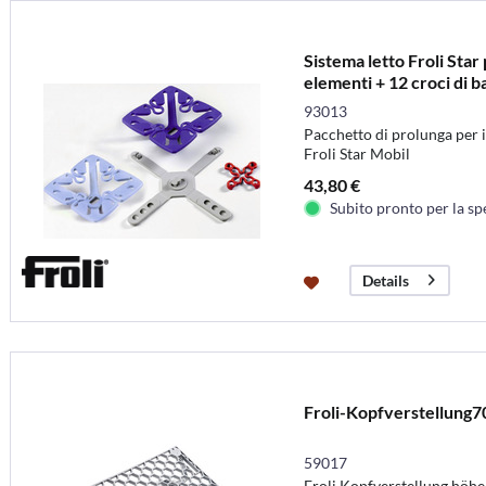
Sistema letto Froli Star
elementi + 12 croci di b
93013
Pacchetto di prolunga per il
Froli Star Mobil
43,80 €
Subito pronto per la sp
Details
Froli-Kopfverstellung
59017
Froli Kopfverstellung höhen