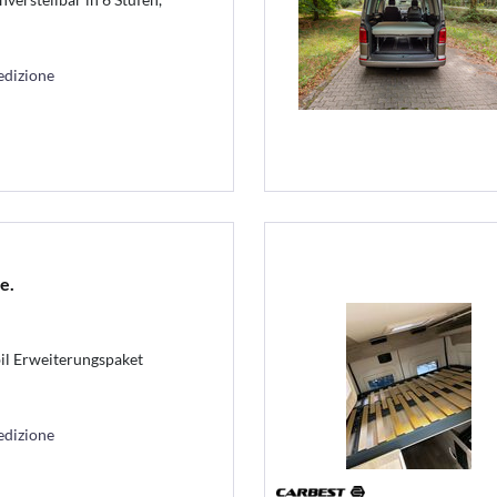
edizione
e.
il Erweiterungspaket
edizione