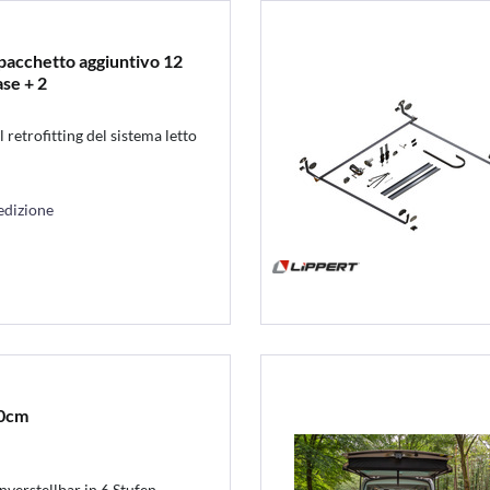
 pacchetto aggiuntivo 12
ase + 2
 retrofitting del sistema letto
edizione
70cm
verstellbar in 6 Stufen,