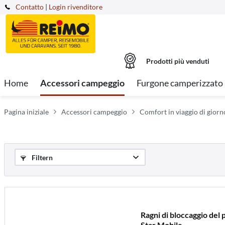
Contatto
|
Login rivenditore
Prodotti più venduti
Home
Accessori campeggio
Furgone camperizzato
Pagina iniziale
Accessori campeggio
Comfort in viaggio di giorno
Filtern
Ragni di bloccaggio del 
Star Mobile