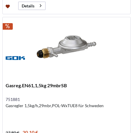
Details
Gasreg.EN61,1,5kg 29mbrSB
751881
Gasregler 1,5kg/h,29mbr,POL-WxTUE8 für Schweden
20,10 €
27,80 €