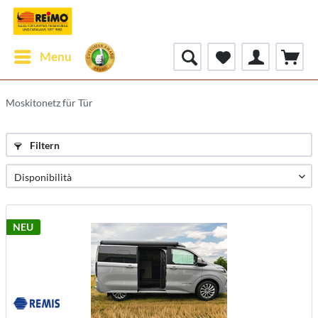
Menu
Moskitonetz für Tür
Filtern
NEU