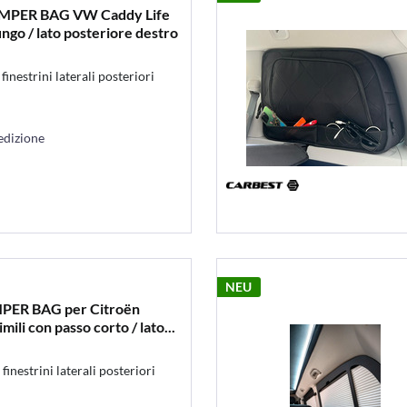
CAMPER BAG VW Caddy Life
lungo / lato posteriore destro
estrini laterali posteriori
edizione
NEU
MPER BAG per Citroën
ili con passo corto / lato...
estrini laterali posteriori