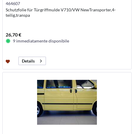
464607
Schutzfolie für Türgriffmulde V710/VW NewTransporter,4-
teilig,transpa
26,70 €
9 immediatamente disponibile
Details