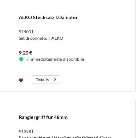
ALKO Stecksatz f.Dämpfer
914001
Set di connettori ALKO
9,20 €
7 immediatamente disponibile
Details
Rangiergriff für 48mm
913981
Rangiergriff zum Nachrüsten für Stützrad 48mm