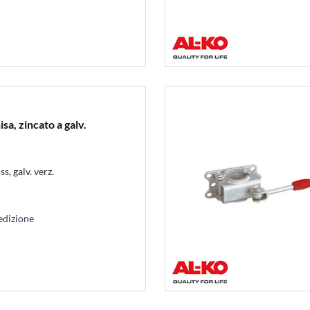
a, zincato a galv.
 galv. verz.
edizione