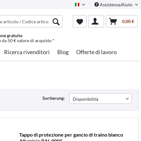
Assistenza/Aiuto
Italian
0,00 €
one gratuita
e da 50 € valore di acquisto *
Ricerca rivenditori
Blog
Offerte di lavoro
Sortierung:
Tappo di protezione per gancio di traino bianco
Alluminio RAL 9005