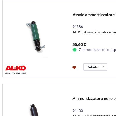
Assale ammortizzatore v
91386
AL-KO Ammortizzatore per 
55,60 €
7 immediatamente disp
Details
Ammortizzatore nero per
91400
AL-KO Ammortizzatore per 