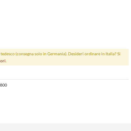
p tedesco (consegna solo in Germania). Desideri ordinare in Italia? Si
tori
.
800