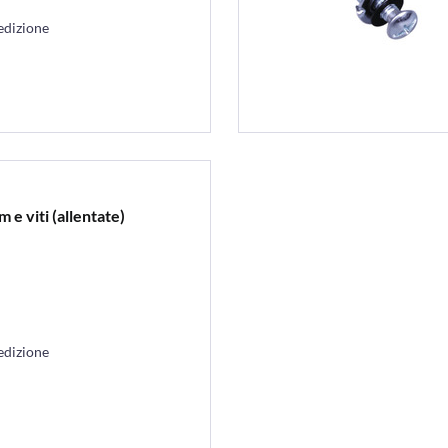
edizione
e viti (allentate)
edizione