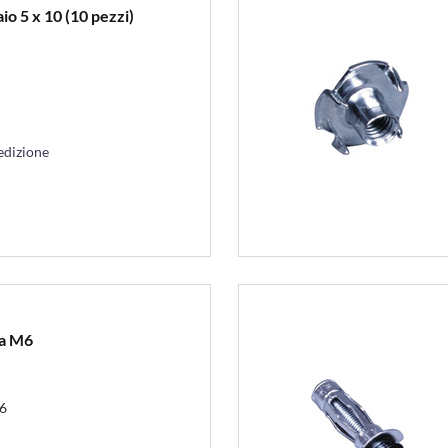
aio 5 x 10 (10 pezzi)
edizione
ra M6
M6