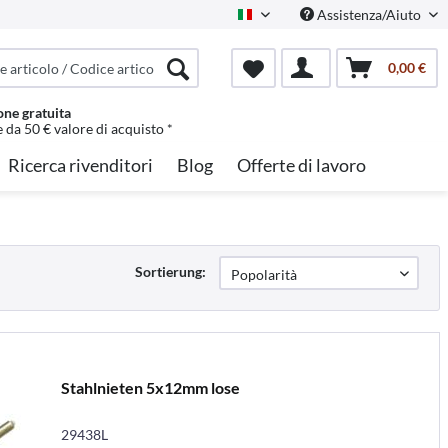
Assistenza/Aiuto
Italian
0,00 €
one gratuita
e da 50 € valore di acquisto *
Ricerca rivenditori
Blog
Offerte di lavoro
Sortierung:
Stahlnieten 5x12mm lose
29438L