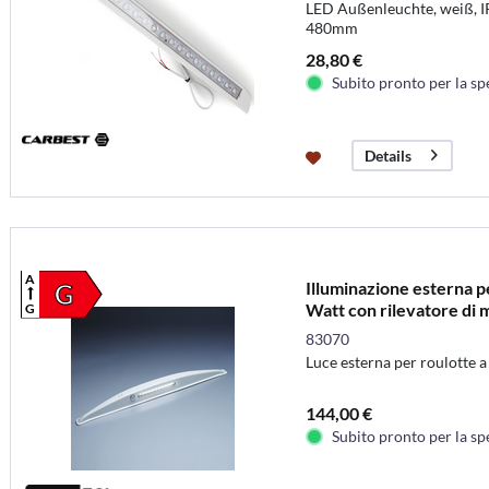
LED Außenleuchte, weiß, I
480mm
28,80 €
Subito pronto per la sp
Details
A
Illuminazione esterna p
G
Watt con rilevatore di
G
83070
Luce esterna per roulotte a
144,00 €
Subito pronto per la sp