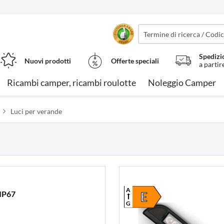
Spedizi
Nuovi prodotti
Offerte speciali
a partir
Ricambi camper, ricambi roulotte
Noleggio Camper
Luci per verande
A
IP67
E
G