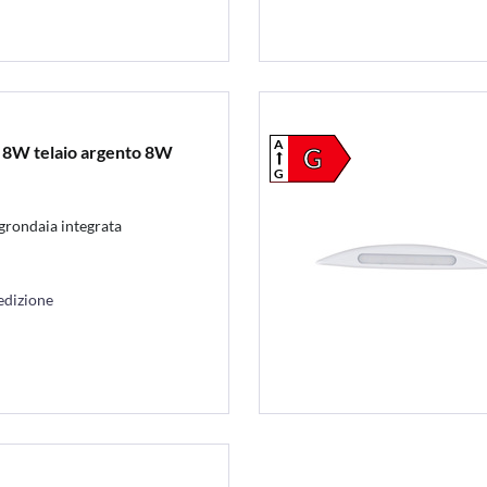
A
8W telaio argento 8W
G
G
grondaia integrata
edizione