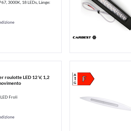
P67, 3000K, 18 LEDs, Länge:
edizione
A
er roulotte LED 12 V, 1,2
F
 movimento
G
 LED Froli
edizione