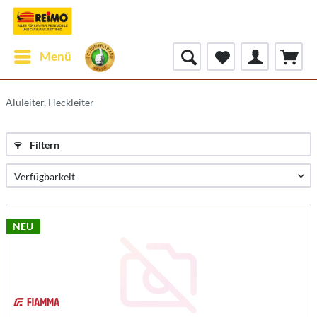
Menü
Aluleiter, Heckleiter
Filtern
NEU