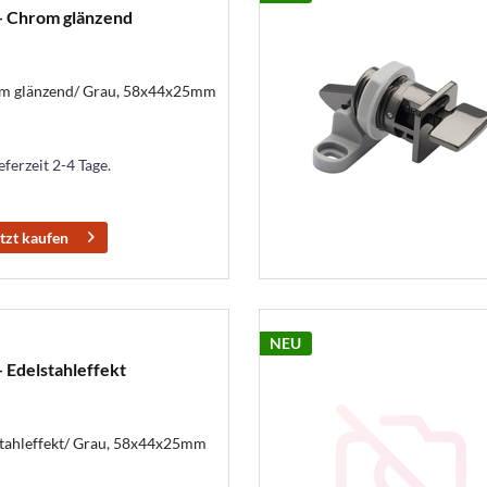
- Chrom glänzend
om glänzend/ Grau, 58x44x25mm
eferzeit 2-4 Tage.
tzt kaufen
NEU
 Edelstahleffekt
stahleffekt/ Grau, 58x44x25mm