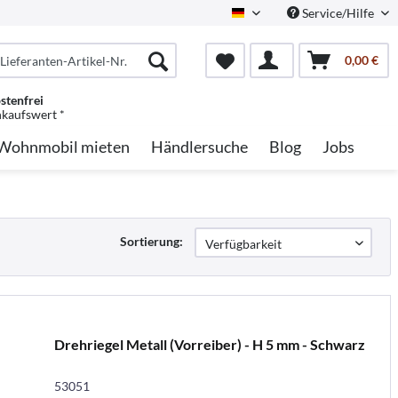
Service/Hilfe
German
0,00 €
stenfrei
nkaufswert *
Wohnmobil mieten
Händlersuche
Blog
Jobs
Sortierung:
Drehriegel Metall (Vorreiber) - H 5 mm - Schwarz
53051