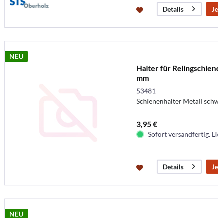
Je
Details
NEU
Halter für Relingschien
mm
53481
Schienenhalter Metall sc
3,95 €
Sofort versandfertig. Li
Je
Details
NEU