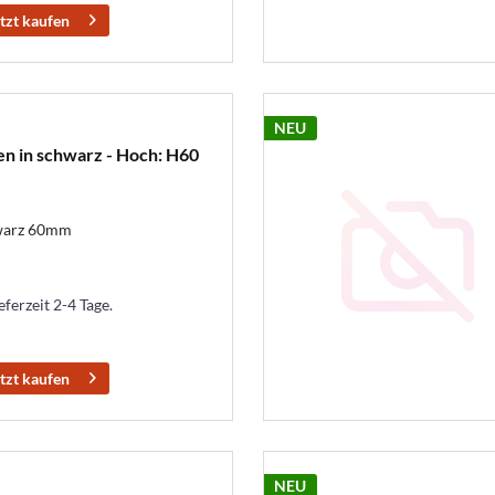
tzt kaufen
NEU
en in schwarz - Hoch: H60
hwarz 60mm
eferzeit 2-4 Tage.
tzt kaufen
NEU