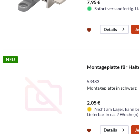
7,95 €
Sofort versandfertig. Li
Je
Details
NEU
Montageplatte für Halt
53483
Montageplatte in schwarz
2,05 €
Nicht am Lager, kann b
Lieferbar in ca. 2 Woche(n)
Je
Details