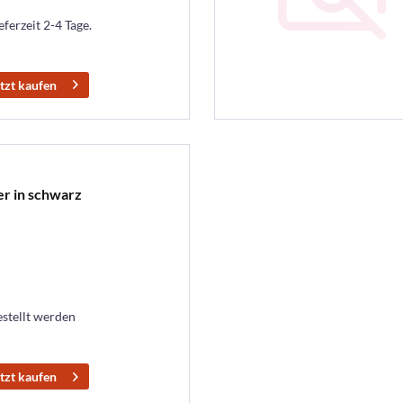
eferzeit 2-4 Tage.
tzt kaufen
er in schwarz
estellt werden
tzt kaufen