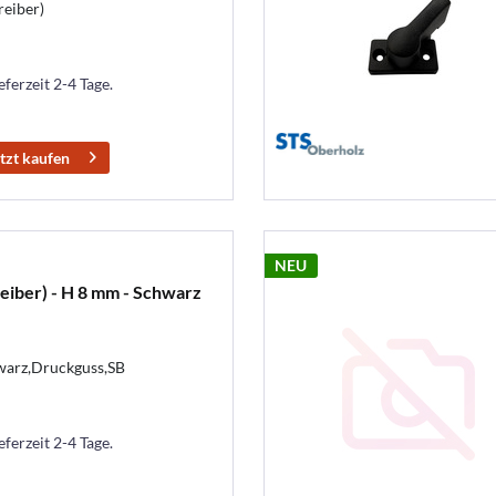
reiber)
eferzeit 2-4 Tage.
tzt kaufen
NEU
eiber) - H 8 mm - Schwarz
warz,Druckguss,SB
eferzeit 2-4 Tage.