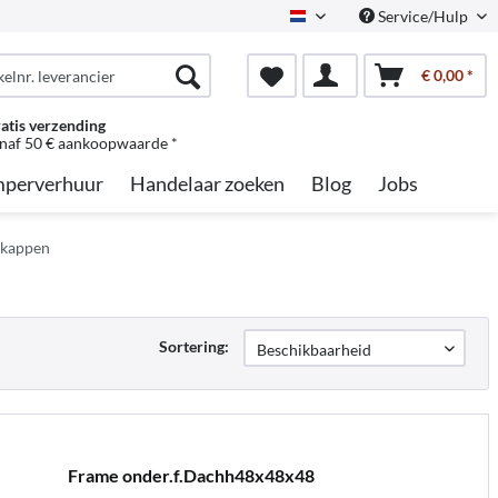
Service/Hulp
Dutch
€ 0,00 *
atis verzending
naf 50 € aankoopwaarde *
perverhuur
Handelaar zoeken
Blog
Jobs
gkappen
Sortering:
Frame onder.f.Dachh48x48x48