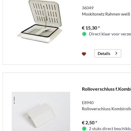
36049
Moskitonetz Rahmen weiß
€ 15,30 *
Direct klaar voor verz
Details
Rolloverschluss f.Komb
E8940
Rolloverschluss Kombirol
€ 2,50 *
2 stuks direct beschikb