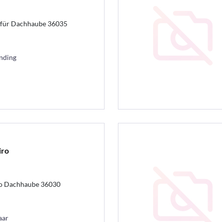
 für Dachhaube 36035
ending
iro
lo Dachhaube 36030
aar