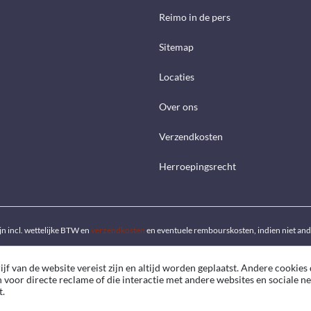
Reimo in de pers
Sitemap
Locaties
Over ons
Verzendkosten
Herroepingsrecht
ijn incl. wettelijke BTW en
verzendkosten
en eventuele rembourskosten, indien niet an
f van de website vereist zijn en altijd worden geplaatst. Andere cookies 
n voor directe reclame of die interactie met andere websites en sociale 
t.