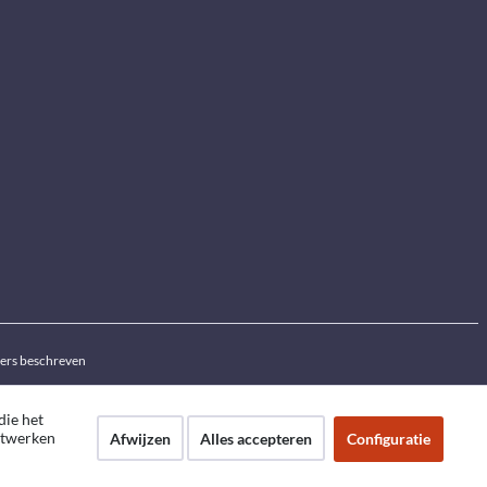
ders beschreven
die het
netwerken
Afwijzen
Alles accepteren
Configuratie