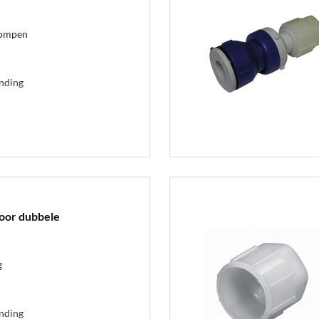
pompen
ending
voor dubbele
g
ending