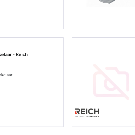
laar - Reich
akelaar