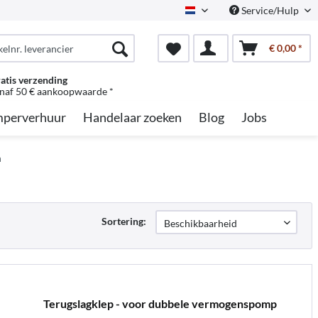
Service/Hulp
Dutch
€ 0,00 *
atis verzending
naf 50 € aankoopwaarde *
perverhuur
Handelaar zoeken
Blog
Jobs
n
Sortering:
Terugslagklep - voor dubbele vermogenspomp