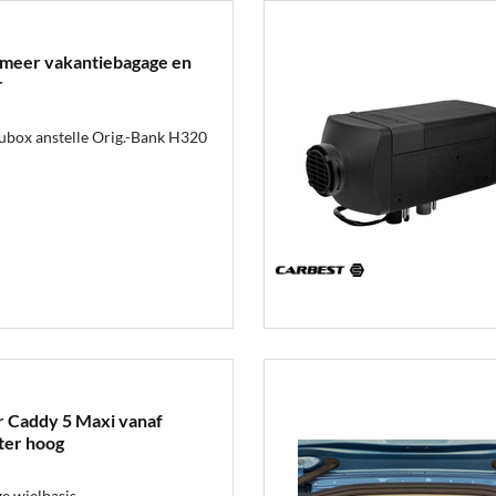
meer vakantiebagage en
r
box anstelle Orig.-Bank H320
r Caddy 5 Maxi vanaf
ter hoog
e wielbasis