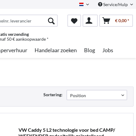
Service/Hulp
Dutch
€ 0,00 *
atis verzending
naf 50 € aankoopwaarde *
perverhuur
Handelaar zoeken
Blog
Jobs
Sortering:
VW Caddy 5 L2 technologie voor bed CAMP/
WEEKENDER gedeeltelijk geïnstalleerd