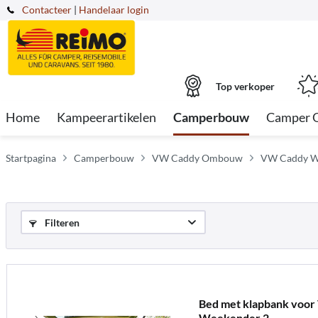
Contacteer
|
Handelaar login
Top verkoper
Home
Kampeerartikelen
Camperbouw
Camper 
Startpagina
Camperbouw
VW Caddy Ombouw
VW Caddy We
Filteren
Bed met klapbank voor
Weekender 2