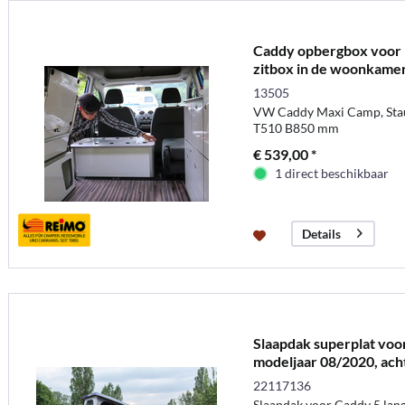
Caddy opbergbox voor 
zitbox in de woonkame
13505
VW Caddy Maxi Camp, Stau
T510 B850 mm
€ 539,00 *
1 direct beschikbaar
Details
Slaapdak superplat voo
modeljaar 08/2020, ach
22117136
Slaapdak voor Caddy 5 lang